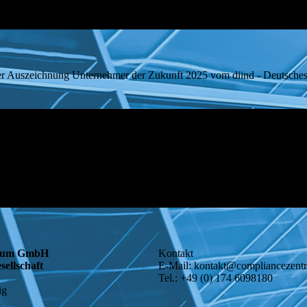
ehmer der Zukunft 2025 vom diind - Deutsches Innov
trum GmbH
Kontakt
sellschaft
E-Mail: kontakt@compliancezen
Tel.: +49 (0) 174 6098180
ig