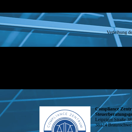
Verleihung der Auszeichnung Untern
Compliance Zen
Steuerberatungsge
Leipziger Straße 38
38124 Braunschwe