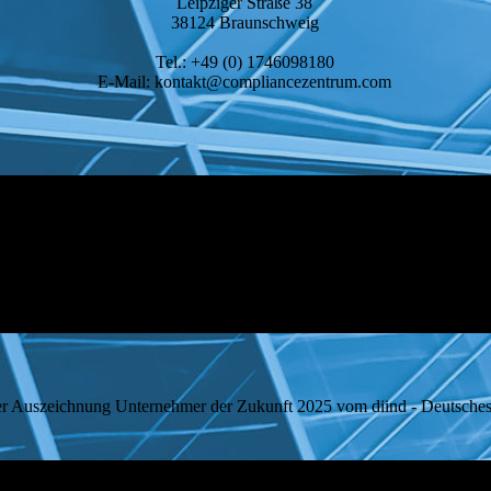
Leipziger Straße 38
38124 Braunschweig
Tel.: +49 (0) 1746098180
E-Mail: kontakt@compliancezentrum.com
ehmer der Zukunft 2025 vom diind - Deutsches Innov