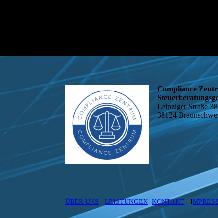
Compliance Zen
Steuerberatungsge
Leipziger Straße 38
38124 Braunschwe
ÜBER UNS
LEISTUNGEN
KONTAKT
I
MPRES