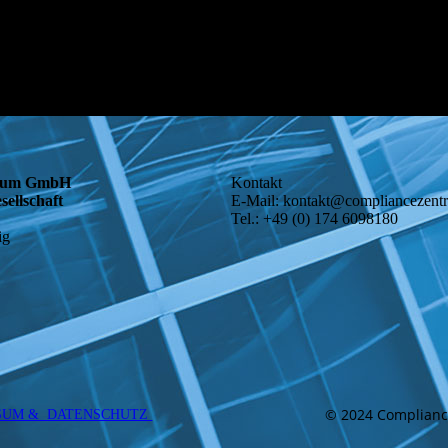
trum GmbH
Kontakt
sellschaft
E-Mail: kontakt@compliancezen
Tel.: +49 (0) 174 6098180
ig
© 2024 Complianc
SUM & DATENSCHUTZ